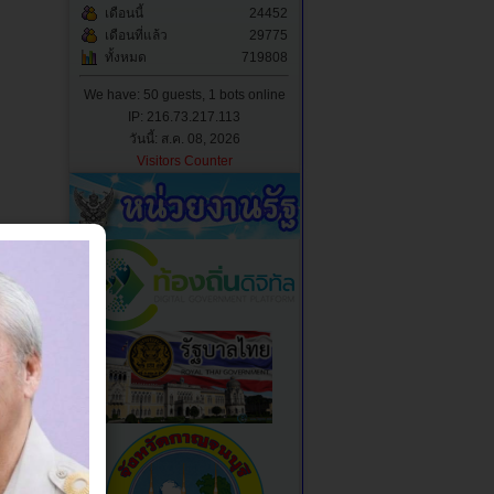
เดือนนี้
24452
เดือนที่แล้ว
29775
ทั้งหมด
719808
We have: 50 guests, 1 bots online
IP: 216.73.217.113
วันนี้: ส.ค. 08, 2026
Visitors Counter