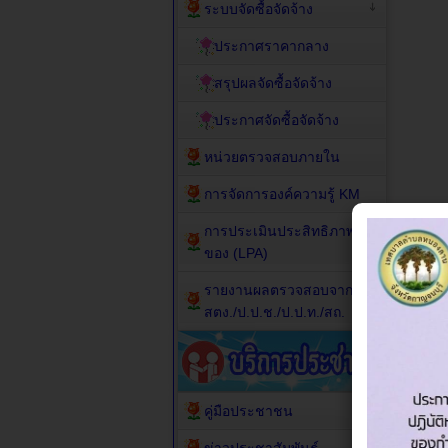
ระบบจัดซื้อจัดจ้าง
ประกาศราคากลาง
สรุปผลจัดซื้อจัดจ้าง
ประกาศจัดซื้อจัดจ้าง
หน่วยตรวจสอบภายใน
การจัดการองค์ความรู้ KM
การประเมินประสิทธิภาพ
ของ (LPA)
รายงานผลตรวจสอบจาก
สตง./ป.ป.ช./ป.ป.ท./สถ.
คู่มือประชาชน