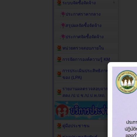
ระบบจัดซื้อจัดจ้าง
ประกาศราคากลาง
สรุปผลจัดซื้อจัดจ้าง
ประกาศจัดซื้อจัดจ้าง
หน่วยตรวจสอบภายใน
การจัดการองค์ความรู้ KM
การประเมินประสิทธิภาพ
ของ (LPA)
รายงานผลตรวจสอบจาก
สตง./ป.ป.ช./ป.ป.ท./สถ.
คู่มือประชาชน