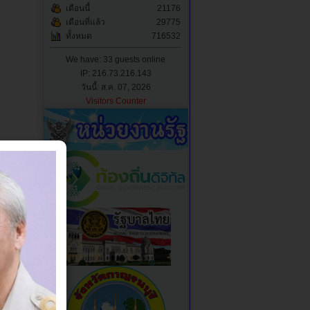
เดือนนี้
21176
เดือนที่แล้ว
29775
ทั้งหมด
716532
We have: 33 guests online
IP: 216.73.216.143
วันนี้: ส.ค. 07, 2026
Visitors Counter