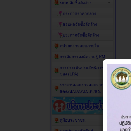
ระบบจัดซื้อจัดจ้าง
ประกาศราคากลาง
สรุปผลจัดซื้อจัดจ้าง
ประกาศจัดซื้อจัดจ้าง
หน่วยตรวจสอบภายใน
การจัดการองค์ความรู้ KM
การประเมินประสิทธิภาพ
ของ (LPA)
รายงานผลตรวจสอบจาก
สตง./ป.ป.ช./ป.ป.ท./สถ.
คู่มือประชาชน