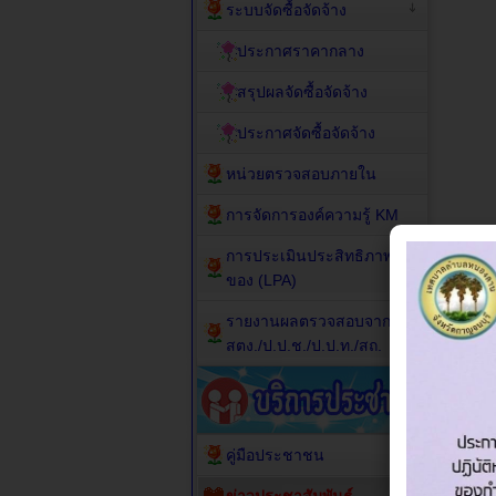
ระบบจัดซื้อจัดจ้าง
ประกาศราคากลาง
สรุปผลจัดซื้อจัดจ้าง
ประกาศจัดซื้อจัดจ้าง
หน่วยตรวจสอบภายใน
การจัดการองค์ความรู้ KM
การประเมินประสิทธิภาพ
ของ (LPA)
รายงานผลตรวจสอบจาก
สตง./ป.ป.ช./ป.ป.ท./สถ.
คู่มือประชาชน