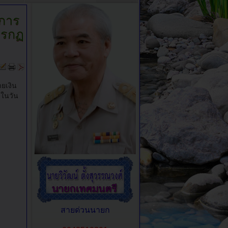
ิการ
กรกฏ
ยเงิน
 ในวัน
สายด่วนนายก