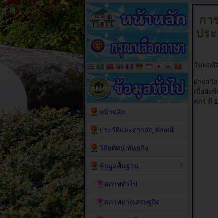
การจ
ประ
วันพฤหั
ฝ่ายสวั
เบี้ยยั
ศุกร์ ที
หน้าหลัก
ประวัติและตราสัญลักษณ์
วิสัยทัศน์ พันธกิจ
ข้อมูลพื้นฐาน
สภาพทั่วไป
สภาพทางเศรษฐกิจ