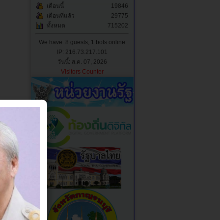
เดือนนี้
19846
เดือนที่แล้ว
29775
ทั้งหมด
715202
We have: 8 guests, 1 bots online
IP: 216.73.217.101
วันนี้: ส.ค. 07, 2026
Visitors Counter