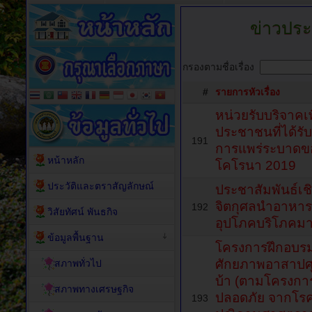
ข่าวประ
กรองตามชื่อเรื่อง
#
รายการหัวเรื่อง
หน่วยรับบริจาคเพ
ประชาชนที่ได้ร
191
การแพร่ระบาดของ
หน้าหลัก
โคโรนา 2019
ประวัติและตราสัญลักษณ์
ประชาสัมพันธ์เ
จิตกุศลนำอาหาร ส
192
วิสัยทัศน์ พันธกิจ
อุปโภคบริโภคม
ข้อมูลพื้นฐาน
โครงการฝึกอบรม
ศักยภาพอาสาปศุส
สภาพทั่วไป
บ้า (ตามโครงกา
สภาพทางเศรษฐกิจ
ปลอดภัย จากโรค
193