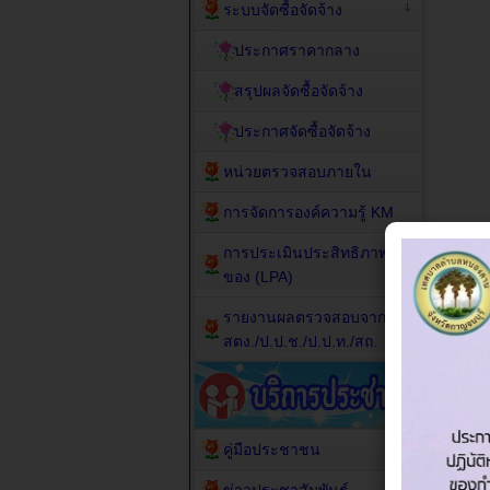
ระบบจัดซื้อจัดจ้าง
ประกาศราคากลาง
สรุปผลจัดซื้อจัดจ้าง
ประกาศจัดซื้อจัดจ้าง
หน่วยตรวจสอบภายใน
การจัดการองค์ความรู้ KM
การประเมินประสิทธิภาพ
ของ (LPA)
รายงานผลตรวจสอบจาก
สตง./ป.ป.ช./ป.ป.ท./สถ.
คู่มือประชาชน