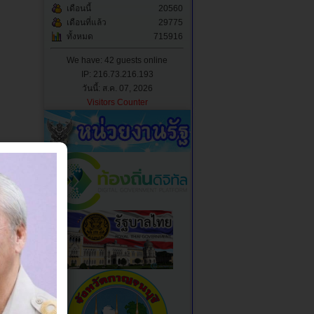
เดือนนี้
20560
เดือนที่แล้ว
29775
ทั้งหมด
715916
We have: 42 guests online
IP: 216.73.216.193
วันนี้: ส.ค. 07, 2026
Visitors Counter